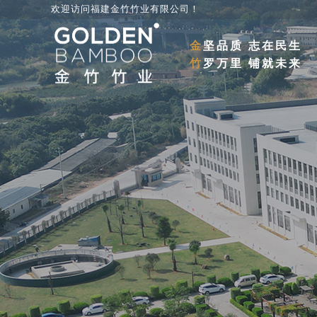
欢迎访问福建金竹竹业有限公司
！
金
坚品质 志在民生
竹
罗万里 铺就未来