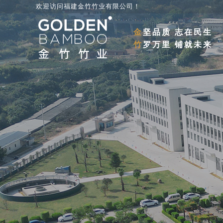
欢迎访问福建金竹竹业有限公司
！
金
坚品质 志在民生
竹
罗万里 铺就未来